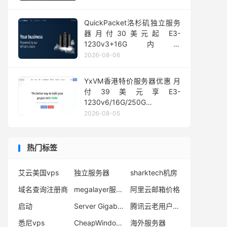
QuickPacket洛杉矶独立服务
器月付30美元起 E3-
1230v3+16G内存
1Gbps@50TB大流量
2026-08-06
YxVM香港特价服务器优惠 月
付39美元享E3-
1230v6/16G/250G
SSD/10TB流量
2026-08-05
热门标签
艾云美国vps
独立服务器
sharktech机房
域名查询注册商
megalayer服务器
阿里云邮箱价格
启动
Server Gigabit 测试IP
腾讯云老用户买服务器
悉尼vps
CheapWindowsVPS测评
海外服务器