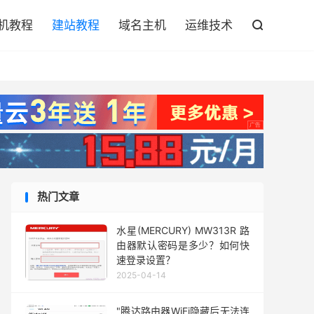

机教程
建站教程
域名主机
运维技术

热门文章
水星(MERCURY) MW313R 路
由器默认密码是多少？如何快
速登录设置？
2025-04-14
"腾达路由器WiFi隐藏后无法连