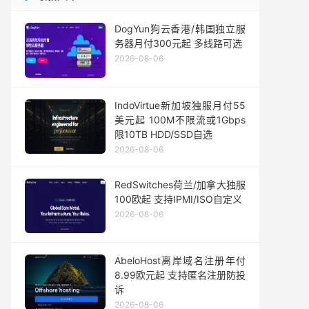
DogYun狗云香港/韩国独立服
务器月付300元起 多线路可选
2026-08-06
IndoVirtue新加坡独服月付55
美元起 100M不限流或1Gbps
限10TB HDD/SSD自选
2026-08-06
RedSwitches荷兰/加拿大独服
100欧起 支持IPMI/ISO自定义
2026-08-06
AbeloHost离岸域名注册年付
8.99欧元起 支持匿名注册防投
诉
2026-08-06