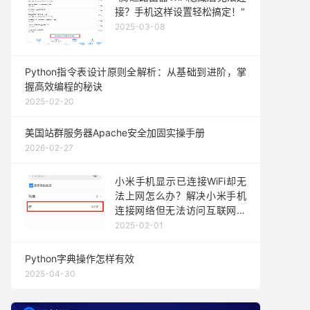
接？手机这样设置轻松搞定！"
2025-03-08
Python指令表设计原则全解析：从基础到进阶，掌
握高效编程的秘诀
2025-02-20
美国站群服务器Apache安全加固实操手册
2026-02-27
小米手机显示已连接WiFi却无
法上网怎么办？解决小米手机
连接网络但无法访问互联网问
题
2025-02-01
Python字典操作怎样有效
2025-04-30