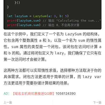
}()
}
let lazySum 
=
LazySum
(
a
:
3
,
 b
:
5
)
print
(
lazySum
.
sum
)
// 输出 "Calculating the sum...
print
(
lazySum
.
sum
)
// 输出 8，不会再次计算
在这个示例中，我们定义了一个名为
的结构体，
LazySum
它包含两个整数属性
和
，以及一个名为
的惰性属
a
b
sum
性。
属性的类型是一个闭包，该闭包在访问时计算
sum
a
和
的和。通过将闭包定义为
，我们确保了它只有在
b
lazy
第一次访问时才会被计算。
这两种方法都可以实现惰性求值，选择哪种方法取决于你的
具体需求。闭包方法更适用于简单的计算，而
lazy var
方法更适用于需要存储计算结果的场景。
AD：
【域名主机商优惠推送QQ群】
1056124390
上一篇
下一篇