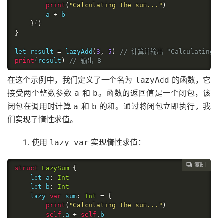
print
(
"Calculating the sum..."
)
        a 
+
 b

}()
}
let result 
=
 lazyAdd
(
3
,
5
)
// 计算并输出 "Calculating
print
(
result
)
// 输出 8
在这个示例中，我们定义了一个名为
的函数，它
lazyAdd
接受两个整数参数
和
。函数的返回值是一个闭包，该
a
b
闭包在调用时计算
和
的和。通过将闭包立即执行，我
a
b
们实现了惰性求值。
使用
实现惰性求值：
lazy var
复制

struct
LazySum
{
    let a
:
Int
    let b
:
Int
    lazy 
var
 sum
:
Int
=
{
print
(
"Calculating the sum..."
)
self
.
a 
+
self
.
b
