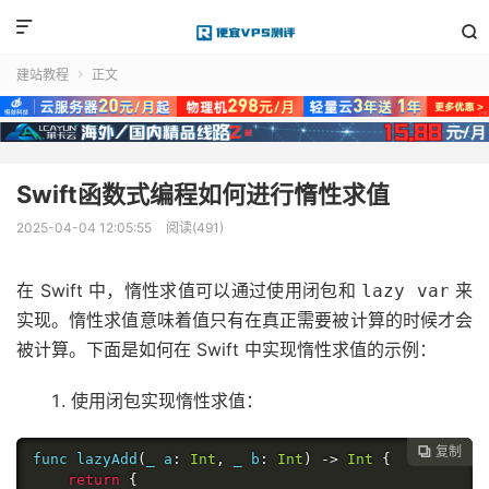


建站教程
正文

Swift函数式编程如何进行惰性求值
2025-04-04 12:05:55
阅读(491)
在 Swift 中，惰性求值可以通过使用闭包和
来
lazy var
实现。惰性求值意味着值只有在真正需要被计算的时候才会
被计算。下面是如何在 Swift 中实现惰性求值的示例：
使用闭包实现惰性求值：
复制

func lazyAdd
(
_ a
:
Int
,
 _ b
:
Int
)
->
Int
{
return
{