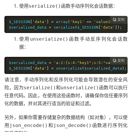
使用
函数手动序列化会话数据：
serialize()
复制

$_SESSION
[
'data'
]
=
 array
(
'key1'
=>
'value1'
,
'key2'
$serialized_data 
=
 serialize
(
$_SESSION
[
'data'
]);
使用
函数手动反序列化会话数
unserialize()
据：
复制

$serialized_data 
=
'a:2:{s:4:"key1";s:5:"value1";s:4
$_SESSION
[
'data'
]
=
 unserialize
(
$serialized_data
);
请注意，手动序列化和反序列化可能会导致潜在的安全风
险，因为
和
函数可以执行
serialize()
unserialize()
任意代码。因此，在使用这些函数时，请确保你信任要序列
化的数据，并对其进行适当的验证和过滤。
另外，如果你需要存储复杂的数据结构（如对象），可以使
用
和
函数进行序列化
json_encode()
json_decode()