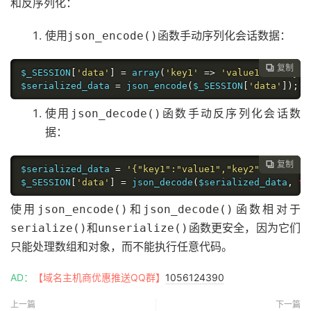
和反序列化：
使用
函数手动序列化会话数据：
json_encode()
复制

$_SESSION
[
'data'
]
=
 array
(
'key1'
=>
'value1'
,
'key2'
$serialized_data 
=
 json_encode
(
$_SESSION
[
'data'
]);
使用
函数手动反序列化会话数
json_decode()
据：
复制

$serialized_data 
=
'{"key1":"value1","key2":"value2"
$_SESSION
[
'data'
]
=
 json_decode
(
$serialized_data
,
tr
使用
和
函数相对于
json_encode()
json_decode()
和
函数更安全，因为它们
serialize()
unserialize()
只能处理数组和对象，而不能执行任意代码。
AD：
【域名主机商优惠推送QQ群】
1056124390
上一篇
下一篇