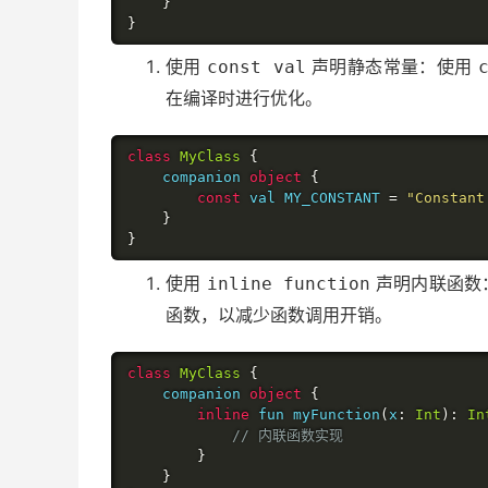
}
}
使用
声明静态常量：使用
const val
在编译时进行优化。
class
MyClass
{
    companion 
object
{
const
 val MY_CONSTANT 
=
"Constant
}
}
使用
声明内联函数
inline function
函数，以减少函数调用开销。
class
MyClass
{
    companion 
object
{
inline
 fun myFunction
(
x
:
Int
):
In
// 内联函数实现
}
}