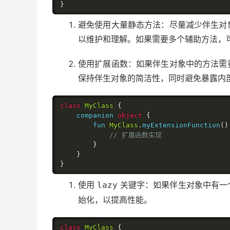
}
避免使用大量静态方法：尽量减少伴生对
以维护和理解。如果需要多个辅助方法，
使用扩展函数：如果伴生对象中的方法需
保持伴生对象的简洁性，同时避免暴露内
class
MyClass
{
    companion 
object
{
        fun 
MyClass
.
myExtensionFunction
()
// 扩展函数实现
}
}
}
使用
关键字：如果伴生对象中有一
lazy
始化，以提高性能。
class
MyClass
{