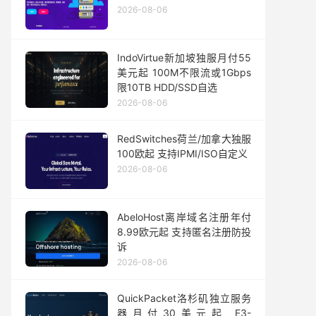
2026-08-06
IndoVirtue新加坡独服月付55
美元起 100M不限流或1Gbps
限10TB HDD/SSD自选
2026-08-06
RedSwitches荷兰/加拿大独服
100欧起 支持IPMI/ISO自定义
2026-08-06
AbeloHost离岸域名注册年付
8.99欧元起 支持匿名注册防投
诉
2026-08-06
QuickPacket洛杉矶独立服务
器月付30美元起 E3-