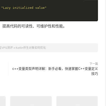
"Lazy initialized value"
对象，提高代码的可读性、可维护性和性能。
宜VPS测评
»
Kotlin伴生对象如何优化
下一篇
c++变量类型声明详解：新手必看，快速掌握C++变量定义
技巧