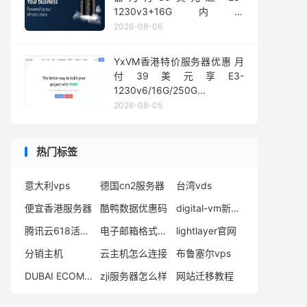
1230v3+16G内存
1Gbps@50TB大流量
2026-08-06
YxVM香港特价服务器优惠 月
付39美元享E3-
1230v6/16G/250G
SSD/10TB流量
2026-08-05
热门标签
意大利vps
德国cn2服务器
台湾vds
便宜香港服务器
酷鸭数据优惠码
digital-vm新加坡评测
腾讯云618活动什么时候开始
电子邮箱格式怎么写
lightlayer官网
分销主机
云主机怎么连接
布鲁塞尔vps
DUBAI ECOMMERCE
zji服务器怎么样
网站迁移教程