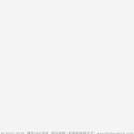
© 2010-2026
便宜VPS测评
网站地图
/ 投稿和联络方式：easyfm@outlook.com