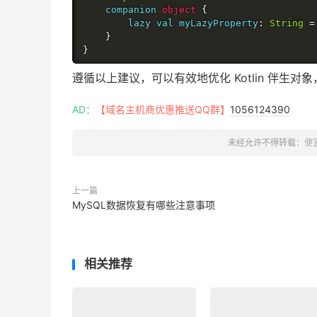
    companion 
object
{
        lazy val myLazyProperty
:
String
=
}
}
遵循以上建议，可以有效地优化 Kotlin 伴生
AD：
【域名主机商优惠推送QQ群】
1056124390
未经允许不得转载：
便
上一篇
MySQL数据恢复有哪些注意事项
相关推荐