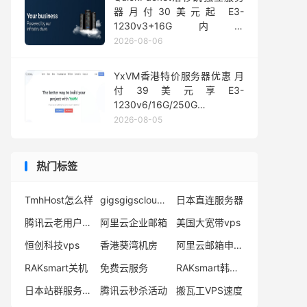
器月付30美元起 E3-
1230v3+16G内存
1Gbps@50TB大流量
2026-08-06
YxVM香港特价服务器优惠 月
付39美元享E3-
1230v6/16G/250G
SSD/10TB流量
2026-08-05
热门标签
TmhHost怎么样
gigsgigscloud好不好
日本直连服务器
腾讯云老用户买服务器
阿里云企业邮箱
美国大宽带vps
恒创科技vps
香港葵湾机房
阿里云邮箱申请步骤
RAKsmart关机
免费云服务
RAKsmart韩国云服务器
日本站群服务器租用
腾讯云秒杀活动
搬瓦工VPS速度