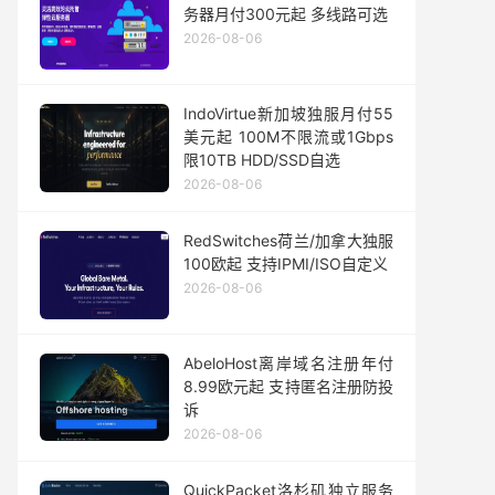
务器月付300元起 多线路可选
2026-08-06
IndoVirtue新加坡独服月付55
美元起 100M不限流或1Gbps
限10TB HDD/SSD自选
2026-08-06
RedSwitches荷兰/加拿大独服
100欧起 支持IPMI/ISO自定义
2026-08-06
AbeloHost离岸域名注册年付
8.99欧元起 支持匿名注册防投
诉
2026-08-06
QuickPacket洛杉矶独立服务