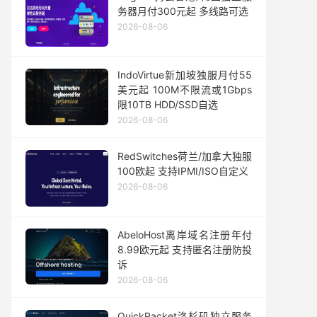
务器月付300元起 多线路可选
2026-08-06
IndoVirtue新加坡独服月付55
美元起 100M不限流或1Gbps
限10TB HDD/SSD自选
2026-08-06
RedSwitches荷兰/加拿大独服
100欧起 支持IPMI/ISO自定义
2026-08-06
AbeloHost离岸域名注册年付
8.99欧元起 支持匿名注册防投
诉
2026-08-06
QuickPacket洛杉矶独立服务