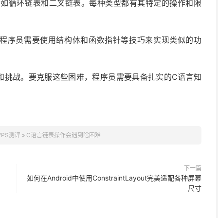
，如循环链表和二叉链表。每种类型都有其特定的操作和限
。
此程序员需要使用结构体和函数指针等技巧来实现类似的功
。
和挑战。要克服这些困难，程序员需要具备扎实的C语言知
VPS测评
»
C语言链表操作会遇到啥困难
下一篇
如何在Android中使用ConstraintLayout完美适配各种屏幕
尺寸