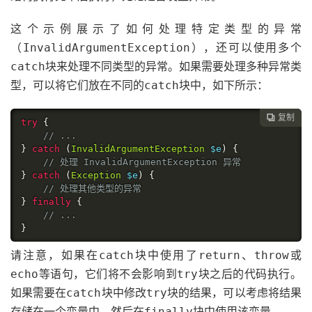
这个示例展示了如何处理特定类型的异常
（
），还可以使用多个
InvalidArgumentException
块来处理不同类型的异常。如果需要处理多种异常类
catch
型，可以将它们放在不同的
块中，如下所示：
catch
复制

try
{
// ...
}
catch
(
InvalidArgumentException
 $e
)
{
// 处理 InvalidArgumentException 异常
}
catch
(
Exception
 $e
)
{
// 处理其他类型的异常
}
finally
{
// ...
}
请注意，如果在
块中使用了
、
或
catch
return
throw
等语句，它们将不会影响到
块之后的代码执行。
echo
try
如果需要在
块中修改
块的结果，可以考虑将结果
catch
try
存储在一个变量中，然后在
块中使用该变量。
finally