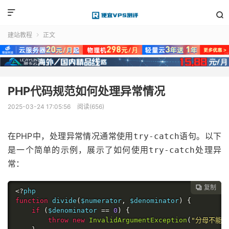


建站教程
正文

PHP代码规范如何处理异常情况
2025-03-24 17:05:56
阅读(656)
在PHP中，处理异常情况通常使用
语句。以下
try-catch
是一个简单的示例，展示了如何使用
处理异
try-catch
常：
复制

<?
function
 divide
(
$numerator
,
 $denominator
)
{
if
(
$denominator 
==
0
)
{
throw
new
InvalidArgumentException
(
"分母不能为