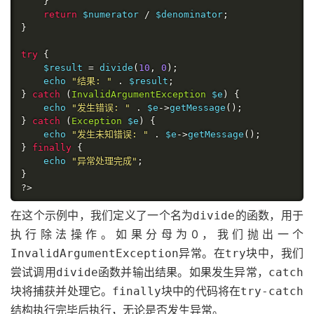
}
return
 $numerator 
/
 $denominator
;
}
try
{
    $result 
=
 divide
(
10
,
0
);
    echo 
"结果: "
.
 $result
;
}
catch
(
InvalidArgumentException
 $e
)
{
    echo 
"发生错误: "
.
 $e
->
getMessage
();
}
catch
(
Exception
 $e
)
{
    echo 
"发生未知错误: "
.
 $e
->
getMessage
();
}
finally
{
    echo 
"异常处理完成"
;
}
?>
在这个示例中，我们定义了一个名为
的函数，用于
divide
执行除法操作。如果分母为0，我们抛出一个
异常。在
块中，我们
InvalidArgumentException
try
尝试调用
函数并输出结果。如果发生异常，
divide
catch
块将捕获并处理它。
块中的代码将在
finally
try-catch
结构执行完毕后执行，无论是否发生异常。