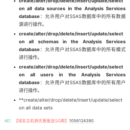
create/alter/drop/delete/insert/update/select
on all data sources in the Analysis Services
database
：允许用户对SSAS数据库中的所有数据
源进行操作。
create/alter/drop/delete/insert/update/select
on all schemas in the Analysis Services
database
：允许用户对SSAS数据库中的所有模式
进行操作。
create/alter/drop/delete/insert/update/select
on all users in the Analysis Services
database
：允许用户对SSAS数据库中的所有用户
进行操作。
**create/alter/drop/delete/insert/update/select
on all data sets
AD：
【域名主机商优惠推送QQ群】
1056124390