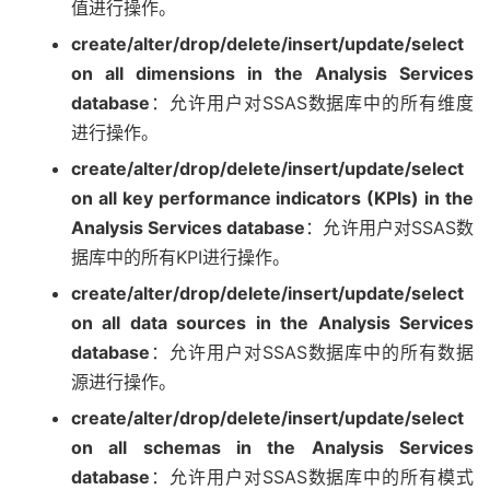
值进行操作。
create/alter/drop/delete/insert/update/select
on all dimensions in the Analysis Services
database
：允许用户对SSAS数据库中的所有维度
进行操作。
create/alter/drop/delete/insert/update/select
on all key performance indicators (KPIs) in the
Analysis Services database
：允许用户对SSAS数
据库中的所有KPI进行操作。
create/alter/drop/delete/insert/update/select
on all data sources in the Analysis Services
database
：允许用户对SSAS数据库中的所有数据
源进行操作。
create/alter/drop/delete/insert/update/select
on all schemas in the Analysis Services
database
：允许用户对SSAS数据库中的所有模式