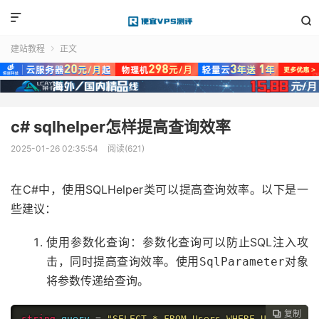


建站教程
正文

c# sqlhelper怎样提高查询效率
2025-01-26 02:35:54
阅读(621)
在C#中，使用SQLHelper类可以提高查询效率。以下是一
些建议：
使用参数化查询：参数化查询可以防止SQL注入攻
击，同时提高查询效率。使用
对象
SqlParameter
将参数传递给查询。
复制

string
 query 
=
"SELECT * FROM Users WHERE UserId = @