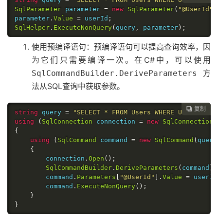
SqlParameter
 parameter 
=
new
SqlParameter
(
"@UserId"
,
parameter
.
Value
=
 userId
;
SqlHelper
.
ExecuteNonQuery
(
query
,
 parameter
);
使用预编译语句：预编译语句可以提高查询效率，因
为它们只需要编译一次。在C#中，可以使用
方
SqlCommandBuilder.DeriveParameters
法从SQL查询中获取参数。
复制

string
 query 
=
"SELECT * FROM Users WHERE UserId = @
using
(
SqlConnection
 connection 
=
new
SqlConnection
(
{
using
(
SqlCommand
 command 
=
new
SqlCommand
(
query
{
        connection
.
Open
();
SqlCommandBuilder
.
DeriveParameters
(
command
);
        command
.
Parameters
[
"@UserId"
].
Value
=
 userId
        command
.
ExecuteNonQuery
();
}
}