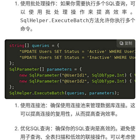
使用批处理操作：如果你需要执行多个SQL查询，可
以使用批处理操作来提高效率。
方法允许你执行多个
SqlHelper.ExecuteBatch
命令。
复制

string
[]
 queries 
=
{
"UPDATE Users SET Status = 'Active' WHERE UserId
"UPDATE Users SET Status = 'Inactive' WHERE User
};
SqlParameter
[]
 parameters 
=
{
new
SqlParameter
(
"@UserId1"
,
SqlDbType
.
Int
)
{
Va
new
SqlParameter
(
"@UserId2"
,
SqlDbType
.
Int
)
{
Va
};
SqlHelper
.
ExecuteBatch
(
queries
,
 parameters
);
使用连接池：确保使用连接池来管理数据库连接。这
可以提高连接的复用性，从而提高查询效率。
优化SQL查询：确保你的SQL查询是高效的。避免使
用子查询、全表扫描和低效的联接操作。可以考虑使