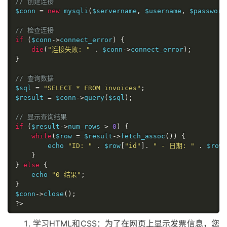
// 创建连接
$conn 
=
new
 mysqli
(
$servername
,
 $username
,
 $password
// 检查连接
if
(
$conn
->
connect_error
)
{
die
(
"连接失败: "
.
 $conn
->
connect_error
);
}
// 查询数据
$sql 
=
"SELECT * FROM invoices"
;
$result 
=
 $conn
->
query
(
$sql
);
// 显示查询结果
if
(
$result
->
num_rows 
>
0
)
{
while
(
$row 
=
 $result
->
fetch_assoc
())
{
        echo 
"ID: "
.
 $row
[
"id"
].
" - 日期: "
.
 $row
[
}
}
else
{
    echo 
"0 结果"
;
}
$conn
->
close
();
?>
学习HTML和CSS：为了在网页上显示发票信息，您