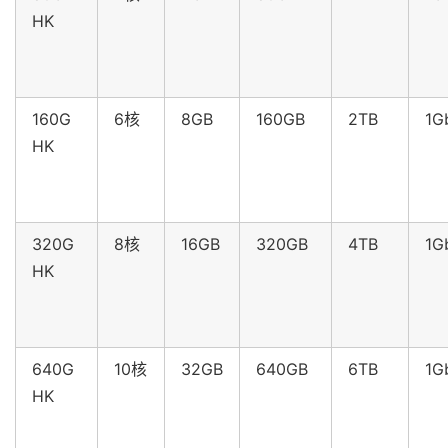
HK
160G
6核
8GB
160GB
2TB
1G
HK
320G
8核
16GB
320GB
4TB
1G
HK
640G
10核
32GB
640GB
6TB
1G
HK