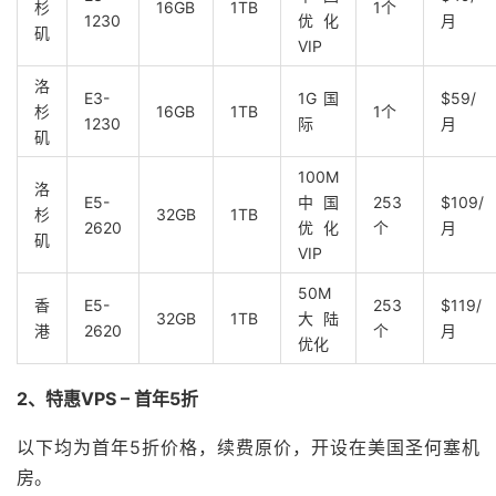
杉
16GB
1TB
1个
1230
优化
月
矶
VIP
洛
E3-
1G国
$59/
杉
16GB
1TB
1个
1230
际
月
矶
100M
洛
E5-
中国
253
$109/
杉
32GB
1TB
2620
优化
个
月
矶
VIP
50M
香
E5-
253
$119/
32GB
1TB
大陆
港
2620
个
月
优化
2、特惠VPS – 首年5折
以下均为首年5折价格，续费原价，开设在美国圣何塞机
房。