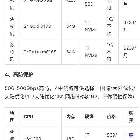
杉
2*e5-2683V4
64G
不
SSD
月
矶
限
洛
1G/
1T
$234/
杉
2* Gold 6133
64G
不
NVMe
月
矶
限
洛
1G/
1T
$299/
杉
2*Platinum8168
64G
不
NVMe
月
矶
限
4、高防保护
50G-500Gbps高防，4中线路可供选择：国际/大陆优化/
大陆优化VIP/大陆优化CN2网络(非纯CN2，不做硬性保障)
地
购
CPU
内存
硬盘
价格
区
买
圣
1T
$39/
链
何
e3-1230
16G