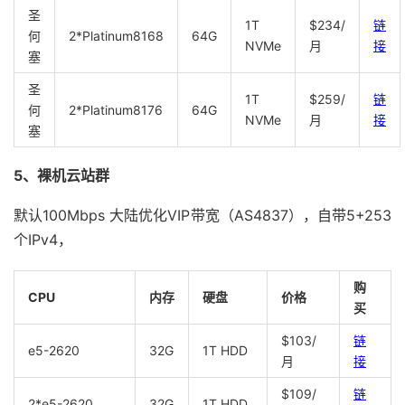
圣
1T
$234/
链
何
2*Platinum8168
64G
NVMe
月
接
塞
圣
1T
$259/
链
何
2*Platinum8176
64G
NVMe
月
接
塞
5、裸机云站群
默认100Mbps 大陆优化VIP带宽（AS4837），自带5+253
个IPv4，
购
CPU
内存
硬盘
价格
买
$103/
链
e5-2620
32G
1T HDD
月
接
$109/
链
2*e5-2620
32G
1T HDD