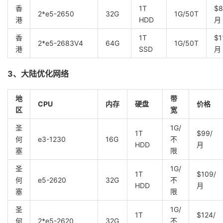
香
1T
$8
2*e5-2650
32G
1G/50T
港
HDD
月
香
1T
$1
2*e5-2683V4
64G
1G/50T
港
SSD
月
3、大陆优化网络
地
带
CPU
内存
硬盘
价格
区
宽
圣
1G/
1T
$99/
何
e3-1230
16G
不
HDD
月
塞
限
圣
1G/
1T
$109/
何
e5-2620
32G
不
HDD
月
塞
限
圣
1G/
1T
$124/
何
2*e5-2620
32G
不