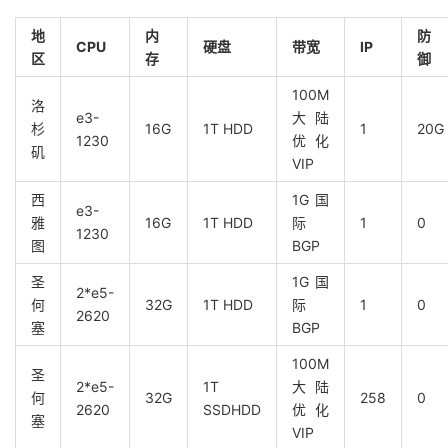
地
内
防
CPU
硬盘
带宽
IP
区
存
御
100M
洛
e3-
大陆
杉
16G
1T HDD
1
20G
1230
优化
矶
VIP
西
1G国
e3-
雅
16G
1T HDD
际
1
0
1230
图
BGP
圣
1G国
2*e5-
何
32G
1T HDD
际
1
0
2620
塞
BGP
100M
圣
2*e5-
1T
大陆
何
32G
258
0
2620
SSDHDD
优化
塞
VIP