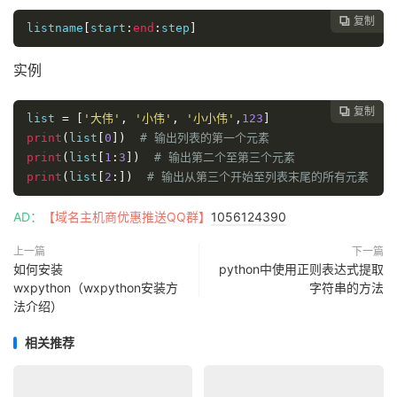
复制

listname
[
start
:
end
:
step
]
实例
复制

list
=
[
'大伟'
,
'小伟'
,
'小小伟'
,
123
]
print
(
list
[
0
])
# 输出列表的第一个元素
print
(
list
[
1
:
3
])
# 输出第二个至第三个元素
print
(
list
[
2
:])
# 输出从第三个开始至列表末尾的所有元素
AD：
【域名主机商优惠推送QQ群】
1056124390
上一篇
下一篇
如何安装
python中使用正则表达式提取
wxpython（wxpython安装方
字符串的方法
法介绍）
相关推荐