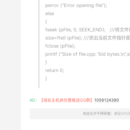
perror (“Error opening file”);
else
{
fseek (pFile, 0, SEEK_END); /
size=ftell (pFile); ///求出当前
fclose (pFile);
printf (“Size of file.cpp: %ld bytes.\n”,s
}
return 0;
}
AD：
【域名主机商优惠推送QQ群】
1056124390
未经允许不得转载：
便宜VPS