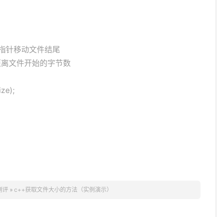
//将文件指针移动文件结尾
文件指针距离文件开始的字节数
ize);
测评
»
c++获取文件大小的方法（实例演示）