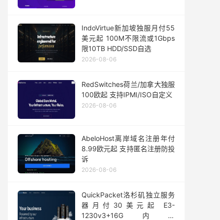
IndoVirtue新加坡独服月付55
美元起 100M不限流或1Gbps
限10TB HDD/SSD自选
2026-08-06
RedSwitches荷兰/加拿大独服
100欧起 支持IPMI/ISO自定义
2026-08-06
AbeloHost离岸域名注册年付
8.99欧元起 支持匿名注册防投
诉
2026-08-06
QuickPacket洛杉矶独立服务
器月付30美元起 E3-
1230v3+16G内存