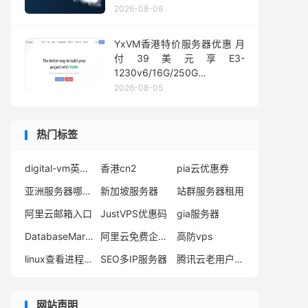
1Gbps@50TB大流量
2026-08-06
YxVM香港特价服务器优惠 月
付39美元享E3-
1230v6/16G/250G
SSD/10TB流量
2026-08-05
热门标签
digital-vm英国vps
香港cn2
pia云优惠券
亚洲服务器哪家好
新加坡服务器
站群服务器租用
阿里云邮箱入口
JustVPS优惠码
gia服务器
DatabaseMart优惠码
阿里云免费企业邮箱注册
高防vps
linux查看进程命令
SEO多IP服务器
腾讯云老用户优惠
网站声明