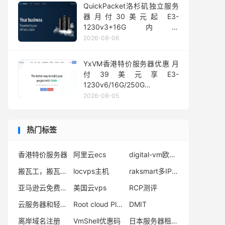
QuickPacket洛杉矶独立服务
器月付30美元起 E3-
1230v3+16G内存
1Gbps@50TB大流量
2026-08-06
YxVM香港特价服务器优惠 月
付39美元享E3-
1230v6/16G/250G
SSD/10TB流量
2026-08-05
热门标签
香港特价服务器
阿里云ecs
digital-vm欧洲vps
搬瓦工，搬瓦工优惠码
locvps主机
raksmart多IP服务器
亚马逊云免费12个月
美国云vps
RCP测评
云服务器和轻量服务器哪个好
Root cloud Platform优惠码
DMIT
离岸域名注册
VmShell优惠码
日本服务器租用vps