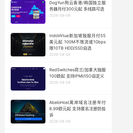
DogYun狗云香港/韩国独立服
务器月付300元起 多线路可选
2026-08-06
IndoVirtue新加坡独服月付55
美元起 100M不限流或1Gbps
限10TB HDD/SSD自选
2026-08-06
RedSwitches荷兰/加拿大独服
100欧起 支持IPMI/ISO自定义
2026-08-06
AbeloHost离岸域名注册年付
8.99欧元起 支持匿名注册防投
诉
2026-08-06