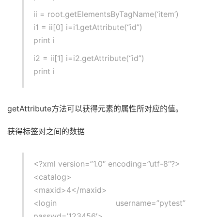
ii = root.getElementsByTagName(‘item’)
i1 = ii[0] i=i1.getAttribute(“id”)
print i
i2 = ii[1] i=i2.getAttribute(“id”)
print i
getAttribute方法可以获得元素的属性所对应的值。
获得标签对之间的数据
<?xml version=”1.0″ encoding=”utf-8″?>
<catalog>
<maxid>4</maxid>
<login username=”pytest”
passwd=’123456′>