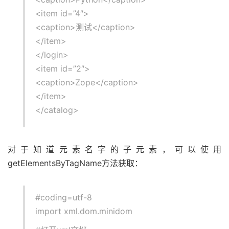
<item id=”4″>
<caption>测试</caption>
</item>
</login>
<item id=”2″>
<caption>Zope</caption>
</item>
</catalog>
对于知道元素名字的子元素，可以使用
getElementsByTagName方法获取：
#coding=utf-8
import xml.dom.minidom