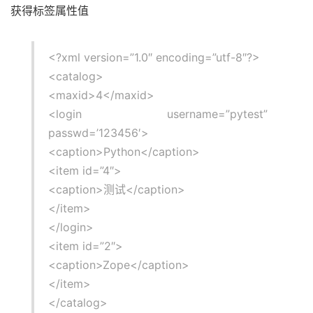
获得标签属性值
<?xml version=”1.0″ encoding=”utf-8″?>
<catalog>
<maxid>4</maxid>
<login username=”pytest”
passwd=’123456′>
<caption>Python</caption>
<item id=”4″>
<caption>测试</caption>
</item>
</login>
<item id=”2″>
<caption>Zope</caption>
</item>
</catalog>