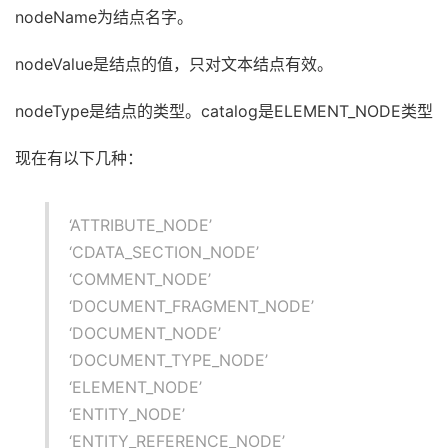
nodeName为结点名字。
nodeValue是结点的值，只对文本结点有效。
nodeType是结点的类型。catalog是ELEMENT_NODE类型
现在有以下几种：
‘ATTRIBUTE_NODE’
‘CDATA_SECTION_NODE’
‘COMMENT_NODE’
‘DOCUMENT_FRAGMENT_NODE’
‘DOCUMENT_NODE’
‘DOCUMENT_TYPE_NODE’
‘ELEMENT_NODE’
‘ENTITY_NODE’
‘ENTITY_REFERENCE_NODE’