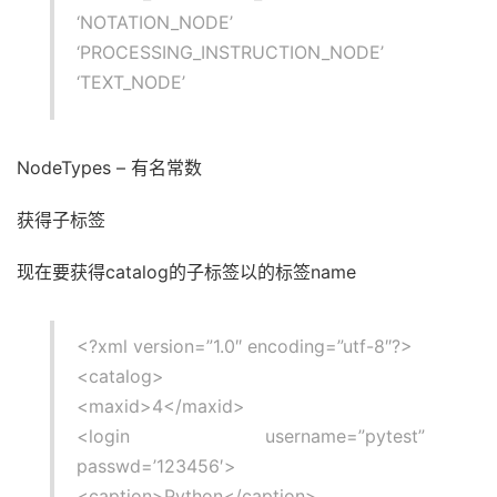
‘NOTATION_NODE’
‘PROCESSING_INSTRUCTION_NODE’
‘TEXT_NODE’
NodeTypes – 有名常数
获得子标签
现在要获得catalog的子标签以的标签name
<?xml version=”1.0″ encoding=”utf-8″?>
<catalog>
<maxid>4</maxid>
<login username=”pytest”
passwd=’123456′>
<caption>Python</caption>