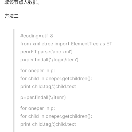
取该节点人数据。
方法二
#coding=utf-8
from xml.etree import ElementTree as ET
per=ET.parse(‘abc.xml’)
p=per.findall(‘./login/item’)
for oneper in p:
for child in oneper.getchildren():
print child.tag,’:’,child.text
p=per.findall(‘./item’)
for oneper in p:
for child in oneper.getchildren():
print child.tag,’:’,child.text