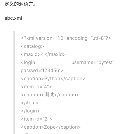
定义的源语言。
abc.xml
<?xml version=”1.0″ encoding=”utf-8″?>
<catalog>
<maxid>4</maxid>
<login username=”pytest”
passwd=’123456′>
<caption>Python</caption>
<item id=”4″>
<caption>测试</caption>
</item>
</login>
<item id=”2″>
<caption>Zope</caption>