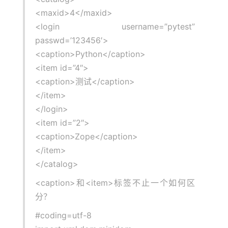
<maxid>4</maxid>
<login username=”pytest”
passwd=’123456′>
<caption>Python</caption>
<item id=”4″>
<caption>测试</caption>
</item>
</login>
<item id=”2″>
<caption>Zope</caption>
</item>
</catalog>
<caption>和<item>标签不止一个如何区
分？
#coding=utf-8