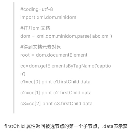
#coding=utf-8
import xml.dom.minidom
#打开xml文档
dom = xml.dom.minidom.parse(‘abc.xml’)
#得到文档元素对象
root = dom.documentElement
cc=dom.getElementsByTagName(‘captio
n’)
c1=cc[0] print c1.firstChild.data
c2=cc[1] print c2.firstChild.data
c3=cc[2] print c3.firstChild.data
firstChild 属性返回被选节点的第一个子节点，.data表示获