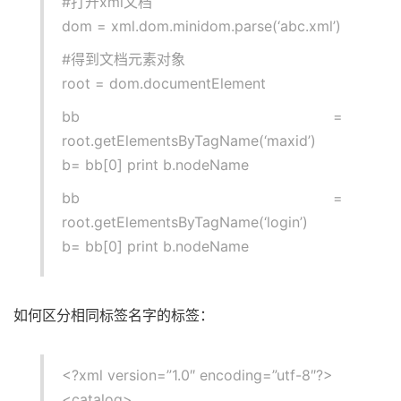
#打开xml文档
dom = xml.dom.minidom.parse(‘abc.xml’)
#得到文档元素对象
root = dom.documentElement
bb =
root.getElementsByTagName(‘maxid’)
b= bb[0] print b.nodeName
bb =
root.getElementsByTagName(‘login’)
b= bb[0] print b.nodeName
如何区分相同标签名字的标签：
<?xml version=”1.0″ encoding=”utf-8″?>
<catalog>