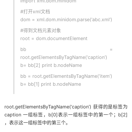
import xml.dom.minidom
#打开xml文档
dom = xml.dom.minidom.parse(‘abc.xml’)
#得到文档元素对象
root = dom.documentElement
bb =
root.getElementsByTagName(‘caption’)
b= bb[2] print b.nodeName
bb = root.getElementsByTagName(‘item’)
b= bb[1] print b.nodeName
root.getElementsByTagName(‘caption’) 获得的是标签为
caption 一组标签，b[0]表示一组标签中的第一个；b[2]
，表示这一组标签中的第三个。