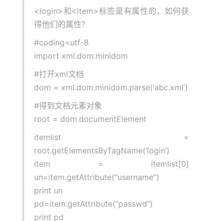
<login>和<item>标签是有属性的，如何获
得他们的属性？
#coding=utf-8
import xml.dom.minidom
#打开xml文档
dom = xml.dom.minidom.parse(‘abc.xml’)
#得到文档元素对象
root = dom.documentElement
itemlist =
root.getElementsByTagName(‘login’)
item = itemlist[0]
un=item.getAttribute(“username”)
print un
pd=item.getAttribute(“passwd”)
print pd