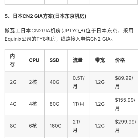
5、日本CN2 GIA方案(日本东京机房)
搬瓦工日本CN2GIA机房(JPTYO_8)位于日本东京，采用
Equinix公司的TY8机房，线路接入电信CN2 GIA。
内
CPU
SSD
流量
带宽
价格
存
0.5T/
$89.99/
2G
2核
40G
1.2G
月
月
$155.99/
4G
4核
80G
1T/月
1.2G
月
2T/
$299.99/
8G
6核
160G
1.2G
月
月