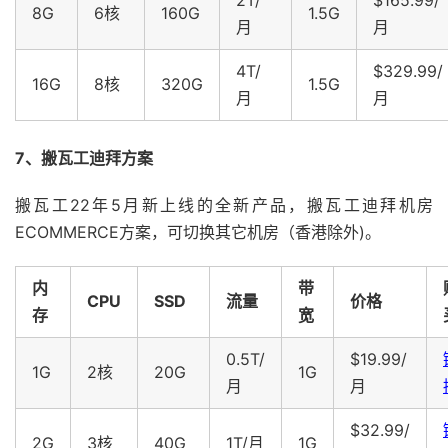
2T/
$165.99/
8G
6核
160G
1.5G
月
月
4T/
$329.99/
16G
8核
320G
1.5G
月
月
7、搬瓦工迪拜方案
搬瓦工22年5月新上线的全新产品，搬瓦工迪拜机房
ECOMMERCE方案，可切换其它机房（香港除外)。
内
带
CPU
SSD
流量
价格
存
宽
0.5T/
$19.99/
1G
2核
20G
1G
月
月
$32.99/
2G
3核
40G
1T/月
1G