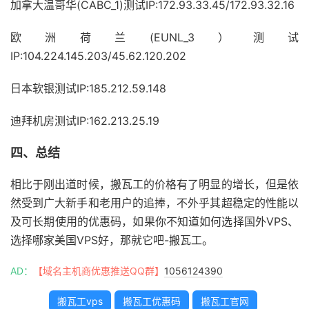
加拿大温哥华(CABC_1)测试IP:172.93.33.45/172.93.32.16
欧洲荷兰(EUNL_3）测试
IP:104.224.145.203/45.62.120.202
日本软银测试IP:185.212.59.148
迪拜机房测试IP:162.213.25.19
四、总结
相比于刚出道时候，搬瓦工的价格有了明显的增长，但是依
然受到广大新手和老用户的追捧，不外乎其超稳定的性能以
及可长期使用的优惠码，如果你不知道如何选择国外VPS、
选择哪家美国VPS好，那就它吧-搬瓦工。
AD：
【域名主机商优惠推送QQ群】
1056124390
搬瓦工vps
搬瓦工优惠码
搬瓦工官网