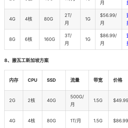
月
2T/
$56.99/
4G
4核
80G
1G
月
月
3T/
$86.99/
8G
6核
160G
1G
月
月
8、搬瓦工新加坡方案
内存
CPU
SSD
流量
带宽
价格
500G/
2G
2核
40G
1.5G
$49.9
月
4G
4核
80G
1T/月
1.5G
$86.9