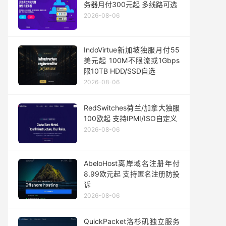
务器月付300元起 多线路可选
2026-08-06
IndoVirtue新加坡独服月付55
美元起 100M不限流或1Gbps
限10TB HDD/SSD自选
2026-08-06
RedSwitches荷兰/加拿大独服
100欧起 支持IPMI/ISO自定义
2026-08-06
AbeloHost离岸域名注册年付
8.99欧元起 支持匿名注册防投
诉
2026-08-06
QuickPacket洛杉矶独立服务