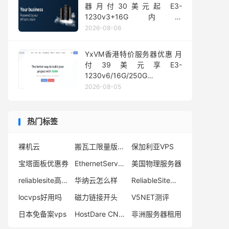
器月付30美元起 E3-
1230v3+16G内存
1Gbps@50TB大流量
2026-08-06
YxVM香港特价服务器优惠 月
付39美元享E3-
1230v6/16G/250G
SSD/10TB流量
2026-08-05
热门标签
裸机云
搬瓦工限量版vps
保加利亚VPS
宝塔面板优惠券
EthernetServers官网
美国物理服务器
reliablesite高防御服务器
华纳云怎么样
ReliableSite物理服务器
locvps好用吗
磁力链接开头
V5NET测评
日本免备案vps
HostDare CN2GT
非洲服务器租用