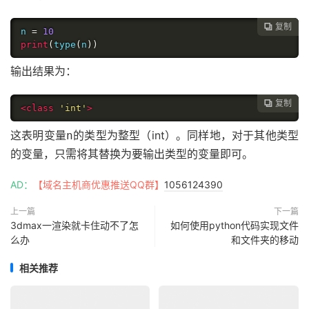
复制

n 
=
10
print
(
type
(
n
))
输出结果为：
复制

<class
'int'
>
这表明变量
的类型为整型（int）。同样地，对于其他类型
n
的变量，只需将其替换为要输出类型的变量即可。
AD：
【域名主机商优惠推送QQ群】
1056124390
上一篇
下一篇
3dmax一渲染就卡住动不了怎
如何使用python代码实现文件
么办
和文件夹的移动
相关推荐