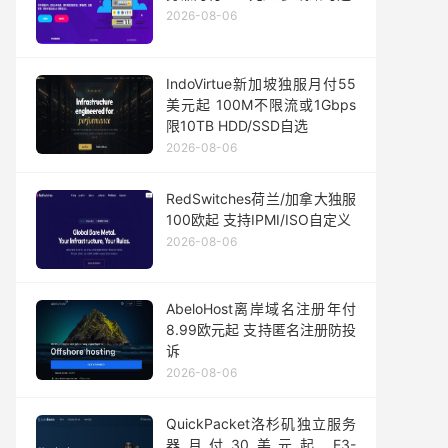
2026-08-06
IndoVirtue新加坡独服月付55
美元起 100M不限流或1Gbps
限10TB HDD/SSD自选
2026-08-06
RedSwitches荷兰/加拿大独服
100欧起 支持IPMI/ISO自定义
2026-08-06
AbeloHost离岸域名注册年付
8.99欧元起 支持匿名注册防投
诉
2026-08-06
QuickPacket洛杉矶独立服务
器月付30美元起 E3-