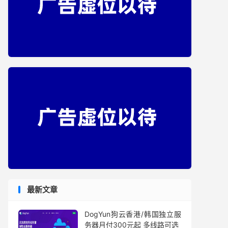
最新文章
DogYun狗云香港/韩国独立服
务器月付300元起 多线路可选