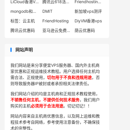
LiCloud香港VPS
腾讯云618活动2023
Friendhosting优惠码
mongodb和mysql的区别
DMIT
新加坡vps测评
标签：云主机
FriendHosting
DiyVM香港vps
腾讯云优惠码
亚马逊云免费套餐
荫云优惠码
网站声明
我们网站是来分享便宜VPS服务器、国内外主机商
家优惠和正规运维技术教程。用户选择任何主机均
需合法、正规使用，
切勿用于不良和违规用途
，否
则导致服务器IP被封或者承担相关法律责任。
我们网站介绍的均是主机商和正规技术教程使用，
不销售任何主机，不提供任何技术服务
，我们用户
购买的主机
必须用于合法用途
。切记切记！！
网站内容来自主机商优惠信息，以及网上运维和教
程技术参考自网络，参考使用注意备份，不确保技
术的完整性。