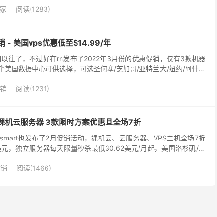
家
阅读(1283)
销 - 美国vps优惠低至$14.99/年
度不如以往了，不过好在rn发布了2022年3月份的优惠促销，仅有3款机器
5个美国数据中心可供选择，可选圣何塞/芝加哥/亚特兰大/纽约/阿什本
rossing，默认1...
销
阅读(1231)
香港裸机云服务器 3款限时方案优惠且全场7折
smart也发布了2月促销活动，裸机云、云服务器、VPS主机全场7折
元，独立服务器每天限量秒杀最低30.62美元/月起，美国洛杉矶/圣
大量补货，1-10Gbps大带宽...
促销
阅读(1466)