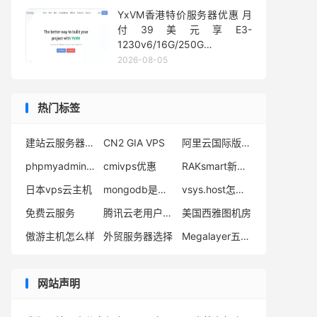
YxVM香港特价服务器优惠 月
付39美元享E3-
1230v6/16G/250G
SSD/10TB流量
2026-08-05
热门标签
建站云服务器推荐
CN2 GIA VPS
阿里云国际版服务器无法访问网络
phpmyadmin打不开
cmivps优惠
RAKsmart新账户活动
日本vps云主机
mongodb是什么数据库
vsys.host怎么样
免费云服务
腾讯云老用户买服务器
美国西雅图机房
傲游主机怎么样
外贸服务器选择
Megalayer五一优惠
网站声明