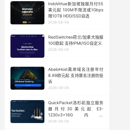
IndoVirtue新加坡独服月付55
美元起 100M不限流或1Gbps
限10TB HDD/SSD自选
2026-08-06
RedSwitches荷兰/加拿大独服
100欧起 支持IPMI/ISO自定义
2026-08-06
AbeloHost离岸域名注册年付
8.99欧元起 支持匿名注册防投
诉
2026-08-06
QuickPacket洛杉矶独立服务
器月付30美元起 E3-
1230v3+16G内存
1Gbps@50TB大流量
2026-08-06