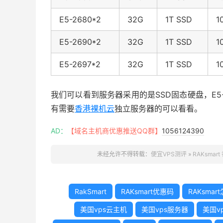
E5-2680*2
32G
1T SSD
1
E5-2690*2
32G
1T SSD
1
E5-2697*2
32G
1T SSD
1
我们可以看到服务器采用的是SSD固态硬盘，E5-2
有需要
香港裸机云
独立服务器的可以看看。
AD：
【域名主机商优惠推送QQ群】
1056124390
未经允许不得转载：
便宜VPS测评
»
RAKsm
RakSmart
RAKsmart优惠码
RAKsmar
美国vps云主机
美国vps服务器
美国v