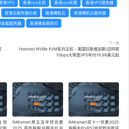
香港VPS
香港vps主机
香港vps优惠
香港VPS服务器
香港云服务器价格
香港裸机云
香港裸机云服务器
裸金属服务器
香港裸金属购买
下一篇
宽
Hostodo NVMe KVM系列主机 - 美国拉斯维加斯/迈阿密
1Gbps大带宽VPS年付19.99美元起
销 世
RAKsmart黑五及年终优惠
RAKsmart双十一优惠2025
起新
2025 高防独服站群半价月
独服半价VPS2折起秒杀款月