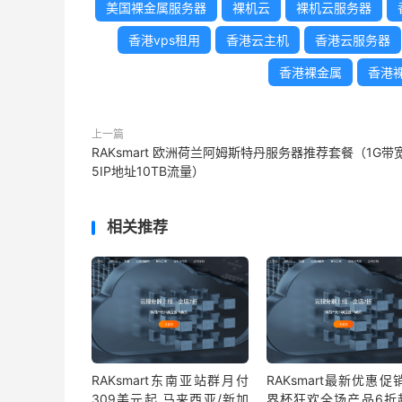
美国裸金属服务器
裸机云
裸机云服务器
香港vps租用
香港云主机
香港云服务器
香港裸金属
香港
上一篇
RAKsmart 欧洲荷兰阿姆斯特丹服务器推荐套餐（1G带
5IP地址10TB流量）
相关推荐
RAKsmart东南亚站群月付
RAKsmart最新优惠促
309美元起 马来西亚/新加
界杯狂欢全场产品6折