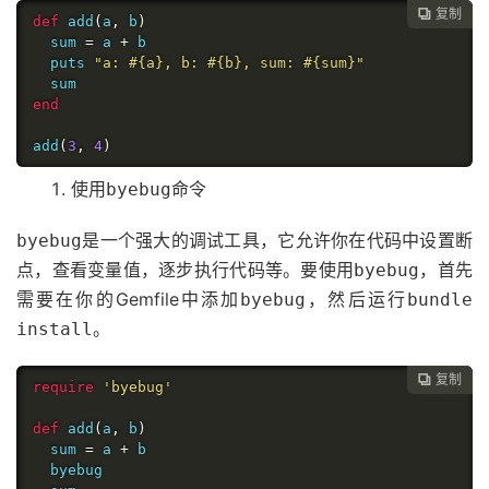
复制

def
 add
(
a
,
 b
)
  sum 
=
 a 
+
 b

  puts 
"a: #{a}, b: #{b}, sum: #{sum}"
end
add
(
3
,
4
)
使用
命令
byebug
是一个强大的调试工具，它允许你在代码中设置断
byebug
点，查看变量值，逐步执行代码等。要使用
，首先
byebug
需要在你的Gemfile中添加
，然后运行
byebug
bundle
。
install
复制

require
'byebug'
def
 add
(
a
,
 b
)
  sum 
=
 a 
+
 b

  byebug
