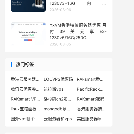
1230v3+16G内存
1Gbps@50TB大流量
2026-08-06
YxVM香港特价服务器优惠 月
付39美元享E3-
1230v6/16G/250G
SSD/10TB流量
2026-08-05
热门标签
香港云服务器主机
LOCVPS优惠码
RAksmart香港VPS
腾讯云优惠券活动
达拉斯vps
PacificRack测试ip
RAKsmart VPS优惠
洛杉矶cn2服务器
RAKsmart密码
linux宝塔面板使用教程
mongodb是什么
香港服务器选哪个
国外vps哪个好用
云服务器和vps
美国服务器ip