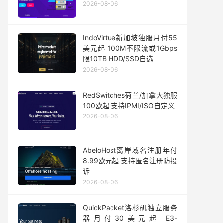
2026-08-06
IndoVirtue新加坡独服月付55
美元起 100M不限流或1Gbps
限10TB HDD/SSD自选
2026-08-06
RedSwitches荷兰/加拿大独服
100欧起 支持IPMI/ISO自定义
2026-08-06
AbeloHost离岸域名注册年付
8.99欧元起 支持匿名注册防投
诉
2026-08-06
QuickPacket洛杉矶独立服务
器月付30美元起 E3-